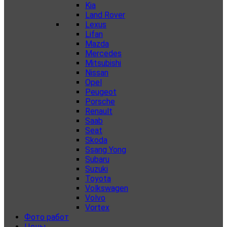
Kia
Land Rover
Lexus
Lifan
Mazda
Mercedes
Mitsubishi
Nissan
Opel
Peugeot
Porsche
Renault
Saab
Seat
Skoda
Ssang Yong
Subaru
Suzuki
Toyota
Volkswagen
Volvo
Vortex
Фото работ
Цены