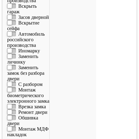
производства
Вскрыть
гараж
Засов дверной
Вскрытие
сейфа
Автомобиль
российского
производства
Иномарку
Заменить
личинку
Заменить
замок без разбора
двери
С разбором
Монтаж
биометрического
электронного замка
Врезка замка
Ремонт двери
Обшивка
двери
Монтаж МДФ
накладок