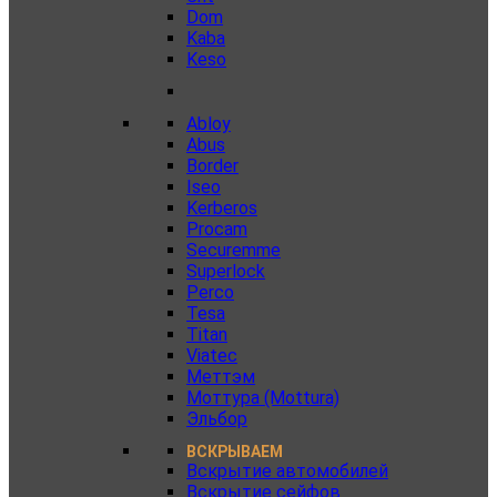
Dom
Kaba
Keso
Abloy
Abus
Border
Iseo
Kerberos
Procam
Securemme
Superlock
Perco
Tesa
Titan
Viatec
Меттэм
Моттура (Mottura)
Эльбор
ВСКРЫВАЕМ
Вскрытие автомобилей
Вскрытие сейфов