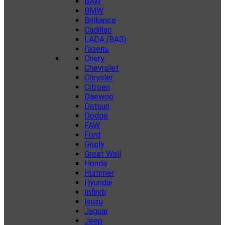
BAW
BMW
Brilliance
Cadillac
LADA (ВАЗ)
Газель
Chery
Chevrolet
Chrysler
Citroen
Daewoo
Datsun
Dodge
FAW
Ford
Geely
Great Wall
Honda
Hummer
Hyundai
Infiniti
Isuzu
Jaguar
Jeep