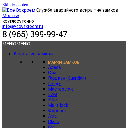
Skip to content
Служба аварийного вскрытия замков
Москва
круглосуточно
info@vsevskroem.ru
8 (965) 399-99-47
МЕНЮ
МЕНЮ
Вскрытие замков
МАРКИ ЗАМКОВ
Apecs
Cisa
Гардиан (Guardian)
Герда
Мастер лок
Evva
Kale
Mul t lock
Форпост
Atra
Class
Crit