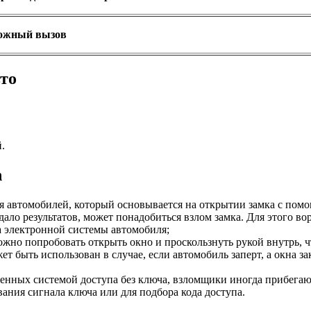
ожный вызов
вто
.
n
я автомобилей, который основывается на открытии замка с по
дало результатов, может понадобиться взлом замка. Для этого 
а электронной системы автомобиля;
жно попробовать открыть окно и проскользнуть рукой внутрь, ч
т быть использован в случае, если автомобиль заперт, а окна з
нных системой доступа без ключа, взломщики иногда прибегают
ания сигнала ключа или для подбора кода доступа.