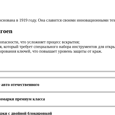
а основана в 1919 году. Она славится своими инновационными т
roen
опасности, что усложняет процесс вскрытия;
, который требует специального набора инструментов для откры
рования ключей, что повышает уровень защиты от краж.
авто отечественного
омарки премиум класса
рки с двойной блокировкой