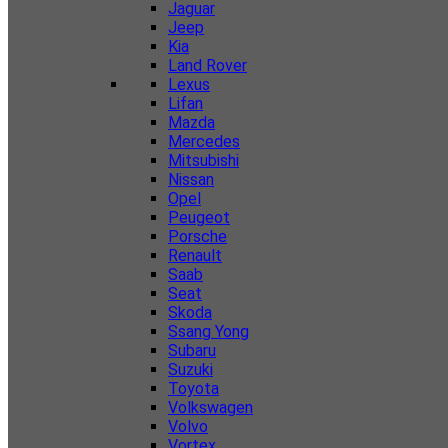
Jaguar
Jeep
Kia
Land Rover
Lexus
Lifan
Mazda
Mercedes
Mitsubishi
Nissan
Opel
Peugeot
Porsche
Renault
Saab
Seat
Skoda
Ssang Yong
Subaru
Suzuki
Toyota
Volkswagen
Volvo
Vortex