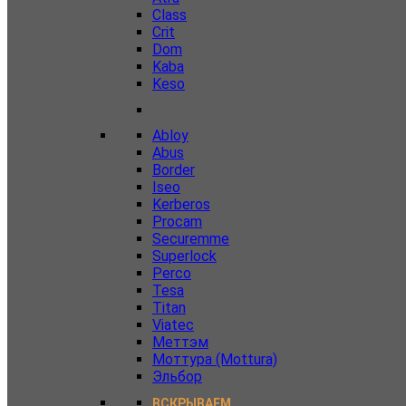
Class
Crit
Dom
Kaba
Keso
Abloy
Abus
Border
Iseo
Kerberos
Procam
Securemme
Superlock
Perco
Tesa
Titan
Viatec
Меттэм
Моттура (Mottura)
Эльбор
ВСКРЫВАЕМ