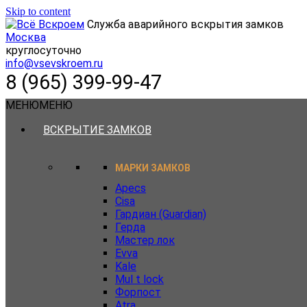
Skip to content
Служба аварийного вскрытия замков
Москва
круглосуточно
info@vsevskroem.ru
8 (965) 399-99-47
МЕНЮ
МЕНЮ
ВСКРЫТИЕ ЗАМКОВ
МАРКИ ЗАМКОВ
Apecs
Cisa
Гардиан (Guardian)
Герда
Мастер лок
Evva
Kale
Mul t lock
Форпост
Atra