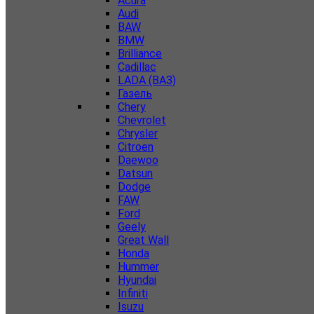
Acura
Audi
BAW
BMW
Brilliance
Cadillac
LADA (ВАЗ)
Газель
Chery
Chevrolet
Chrysler
Citroen
Daewoo
Datsun
Dodge
FAW
Ford
Geely
Great Wall
Honda
Hummer
Hyundai
Infiniti
Isuzu