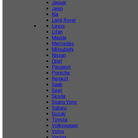
Jaguar
Jeep
Kia
Land Rover
Lexus
Lifan
Mazda
Mercedes
Mitsubishi
Nissan
Opel
Peugeot
Porsche
Renault
Saab
Seat
Skoda
Ssang Yong
Subaru
Suzuki
Toyota
Volkswagen
Volvo
Vortex