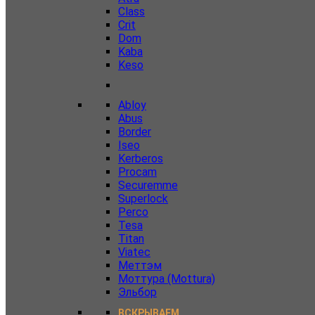
Class
Crit
Dom
Kaba
Keso
Abloy
Abus
Border
Iseo
Kerberos
Procam
Securemme
Superlock
Perco
Tesa
Titan
Viatec
Меттэм
Моттура (Mottura)
Эльбор
ВСКРЫВАЕМ