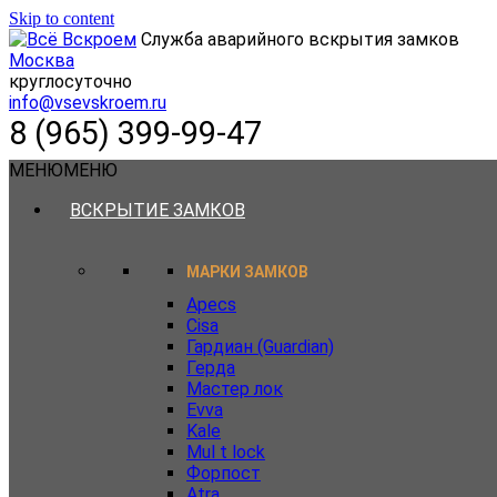
Skip to content
Служба аварийного вскрытия замков
Москва
круглосуточно
info@vsevskroem.ru
8 (965) 399-99-47
МЕНЮ
МЕНЮ
ВСКРЫТИЕ ЗАМКОВ
МАРКИ ЗАМКОВ
Apecs
Cisa
Гардиан (Guardian)
Герда
Мастер лок
Evva
Kale
Mul t lock
Форпост
Atra