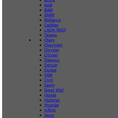
Acura
Audi
BAW
BMW
Brilliance
Cadillac
LADA (ВАЗ)
Газель
Chery
Chevrolet
Chrysler
Citroen
Daewoo
Datsun
Dodge
FAW
Ford
Geely
Great Wall
Honda
Hummer
Hyundai
Infiniti
Isuzu