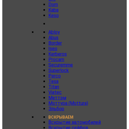
Dom
Kaba
Keso
Abloy
Abus
Border
Iseo
Kerberos
Procam
Securemme
Superlock
Perco
Tesa
Titan
Viatec
Меттэм
Моттура (Mottura)
Эльбор
ВСКРЫВАЕМ
Вскрытие автомобилей
Вскрытие сейфов