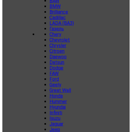
BAW
BMW
Brilliance
Cadillac
LADA (ВАЗ)
Газель
Chery
Chevrolet
Chrysler
Citroen
Daewoo
Datsun
Dodge
FAW
Ford
Geely
Great Wall
Honda
Hummer
Hyundai
Infiniti
Isuzu
Jaguar
Jeep