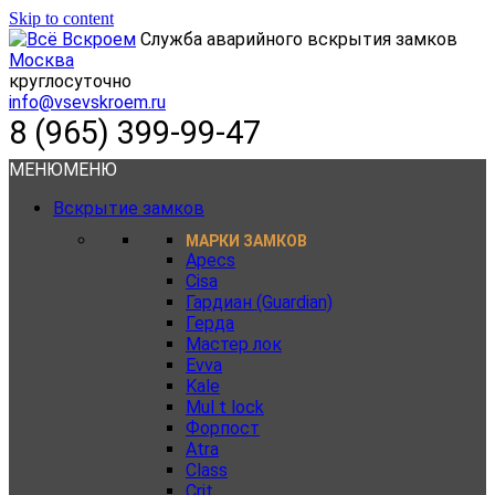
Skip to content
Служба аварийного вскрытия замков
Москва
круглосуточно
info@vsevskroem.ru
8 (965) 399-99-47
МЕНЮ
МЕНЮ
Вскрытие замков
МАРКИ ЗАМКОВ
Apecs
Cisa
Гардиан (Guardian)
Герда
Мастер лок
Evva
Kale
Mul t lock
Форпост
Atra
Class
Crit