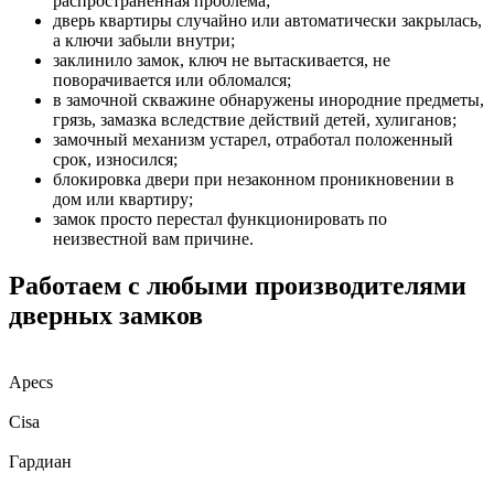
распространенная проблема;
дверь квартиры случайно или автоматически закрылась,
а ключи забыли внутри;
заклинило замок, ключ не вытаскивается, не
поворачивается или обломался;
в замочной скважине обнаружены инородние предметы,
грязь, замазка вследствие действий детей, хулиганов;
замочный механизм устарел, отработал положенный
срок, износился;
блокировка двери при незаконном проникновении в
дом или квартиру;
замок просто перестал функционировать по
неизвестной вам причине.
Работаем с любыми производителями
дверных замков
Apecs
Cisa
Гардиан