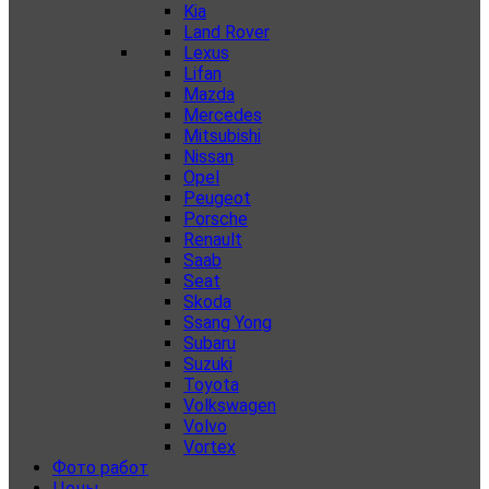
Kia
Land Rover
Lexus
Lifan
Mazda
Mercedes
Mitsubishi
Nissan
Opel
Peugeot
Porsche
Renault
Saab
Seat
Skoda
Ssang Yong
Subaru
Suzuki
Toyota
Volkswagen
Volvo
Vortex
Фото работ
Цены