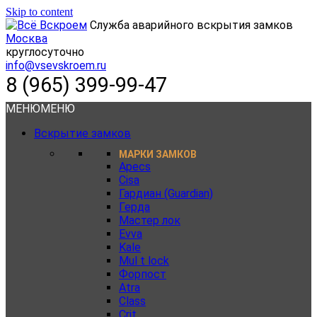
Skip to content
Служба аварийного вскрытия замков
Москва
круглосуточно
info@vsevskroem.ru
8 (965) 399-99-47
МЕНЮ
МЕНЮ
Вскрытие замков
МАРКИ ЗАМКОВ
Apecs
Cisa
Гардиан (Guardian)
Герда
Мастер лок
Evva
Kale
Mul t lock
Форпост
Atra
Class
Crit