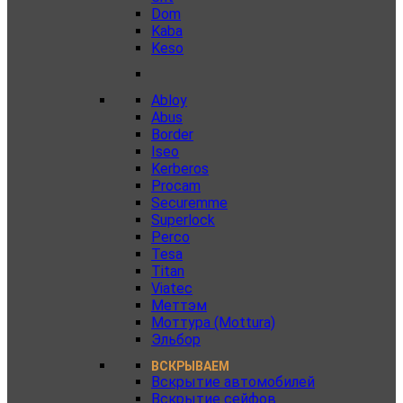
Dom
Kaba
Keso
Abloy
Abus
Border
Iseo
Kerberos
Procam
Securemme
Superlock
Perco
Tesa
Titan
Viatec
Меттэм
Моттура (Mottura)
Эльбор
ВСКРЫВАЕМ
Вскрытие автомобилей
Вскрытие сейфов