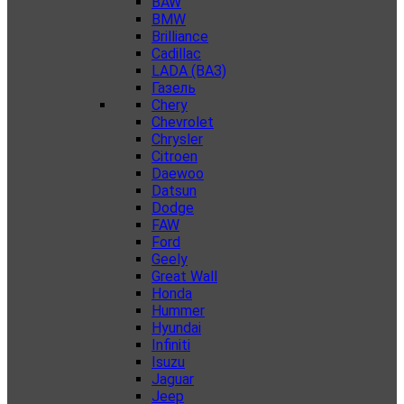
BAW
BMW
Brilliance
Cadillac
LADA (ВАЗ)
Газель
Chery
Chevrolet
Chrysler
Citroen
Daewoo
Datsun
Dodge
FAW
Ford
Geely
Great Wall
Honda
Hummer
Hyundai
Infiniti
Isuzu
Jaguar
Jeep