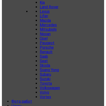
Kia
Land Rover
Lexus
Lifan
Mazda
Mercedes
Mitsubishi
Nissan
Opel
Peugeot
Porsche
Renault
Saab
Seat
Skoda
Ssang Yong
Subaru
Suzuki
Toyota
Volkswagen
Volvo
Vortex
Фото работ
Цены