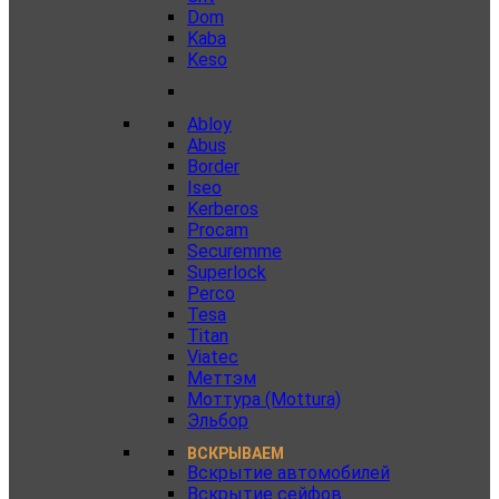
Dom
Kaba
Keso
Abloy
Abus
Border
Iseo
Kerberos
Procam
Securemme
Superlock
Perco
Tesa
Titan
Viatec
Меттэм
Моттура (Mottura)
Эльбор
ВСКРЫВАЕМ
Вскрытие автомобилей
Вскрытие сейфов