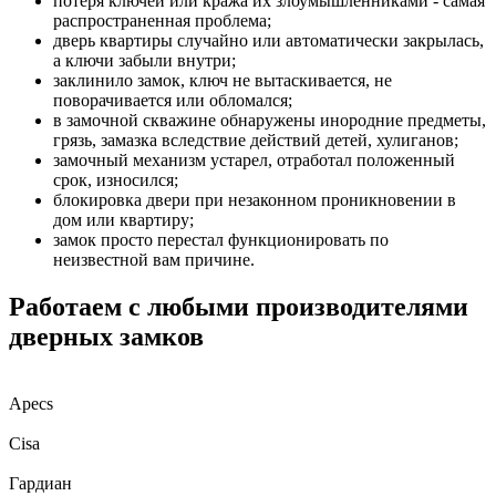
потеря ключей или кража их злоумышленниками - самая
распространенная проблема;
дверь квартиры случайно или автоматически закрылась,
а ключи забыли внутри;
заклинило замок, ключ не вытаскивается, не
поворачивается или обломался;
в замочной скважине обнаружены инородние предметы,
грязь, замазка вследствие действий детей, хулиганов;
замочный механизм устарел, отработал положенный
срок, износился;
блокировка двери при незаконном проникновении в
дом или квартиру;
замок просто перестал функционировать по
неизвестной вам причине.
Работаем с любыми производителями
дверных замков
Apecs
Cisa
Гардиан