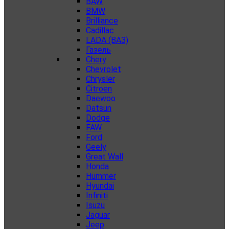
BAW
BMW
Brilliance
Cadillac
LADA (ВАЗ)
Газель
Chery
Chevrolet
Chrysler
Citroen
Daewoo
Datsun
Dodge
FAW
Ford
Geely
Great Wall
Honda
Hummer
Hyundai
Infiniti
Isuzu
Jaguar
Jeep