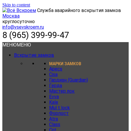
Skip to content
Служба аварийного вскрытия замков
Москва
круглосуточно
info@vsevskroem.ru
8 (965) 399-99-47
МЕНЮ
МЕНЮ
Вскрытие замков
МАРКИ ЗАМКОВ
Apecs
Cisa
Гардиан (Guardian)
Герда
Мастер лок
Evva
Kale
Mul t lock
Форпост
Atra
Class
Crit