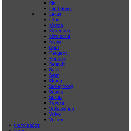
Kia
Land Rover
Lexus
Lifan
Mazda
Mercedes
Mitsubishi
Nissan
Opel
Peugeot
Porsche
Renault
Saab
Seat
Skoda
Ssang Yong
Subaru
Suzuki
Toyota
Volkswagen
Volvo
Vortex
Фото работ
Цены