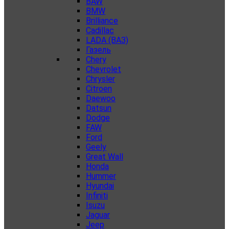
BAW
BMW
Brilliance
Cadillac
LADA (ВАЗ)
Газель
Chery
Chevrolet
Chrysler
Citroen
Daewoo
Datsun
Dodge
FAW
Ford
Geely
Great Wall
Honda
Hummer
Hyundai
Infiniti
Isuzu
Jaguar
Jeep