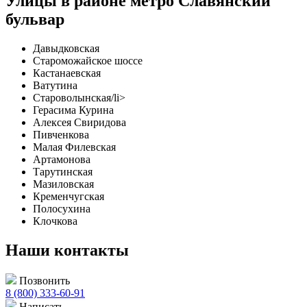
Улицы в районе метро Славянский
бульвар
Давыдковская
Староможайское шоссе
Кастанаевская
Ватутина
Староволынская/li>
Герасима Курина
Алексея Свиридова
Пивченкова
Малая Филевская
Артамонова
Тарутинская
Мазиловская
Кременчугская
Полосухина
Клочкова
Наши контакты
Позвонить
8 (800) 333-60-91
Написать