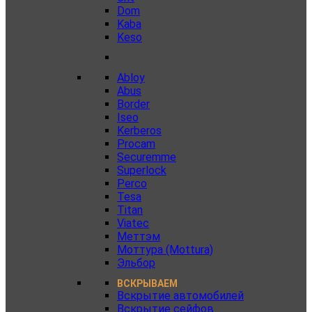
Dom
Kaba
Keso
Abloy
Abus
Border
Iseo
Kerberos
Procam
Securemme
Superlock
Perco
Tesa
Titan
Viatec
Меттэм
Моттура (Mottura)
Эльбор
ВСКРЫВАЕМ
Вскрытие автомобилей
Вскрытие сейфов