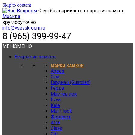
Skip to content
Служба аварийного вскрытия замков
Москва
круглосуточно
info@vsevskroem.ru
8 (965) 399-99-47
МЕНЮ
МЕНЮ
Вскрытие замков
МАРКИ ЗАМКОВ
Apecs
Cisa
Гардиан (Guardian)
Герда
Мастер лок
Evva
Kale
Mul t lock
Форпост
Atra
Class
Crit