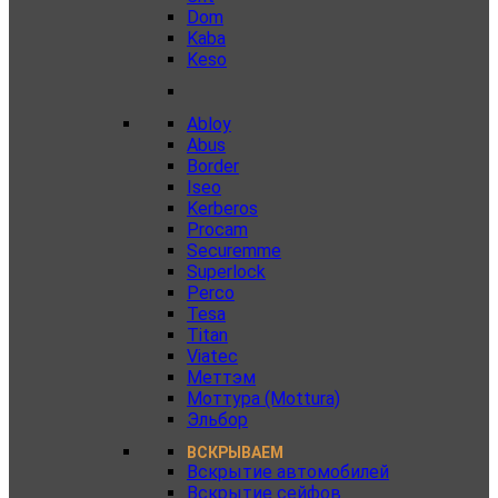
Dom
Kaba
Keso
Abloy
Abus
Border
Iseo
Kerberos
Procam
Securemme
Superlock
Perco
Tesa
Titan
Viatec
Меттэм
Моттура (Mottura)
Эльбор
ВСКРЫВАЕМ
Вскрытие автомобилей
Вскрытие сейфов