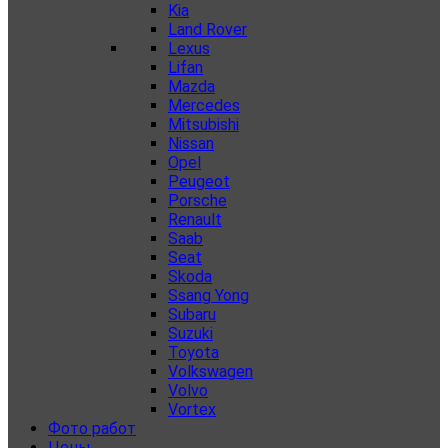
Kia
Land Rover
Lexus
Lifan
Mazda
Mercedes
Mitsubishi
Nissan
Opel
Peugeot
Porsche
Renault
Saab
Seat
Skoda
Ssang Yong
Subaru
Suzuki
Toyota
Volkswagen
Volvo
Vortex
Фото работ
Цены