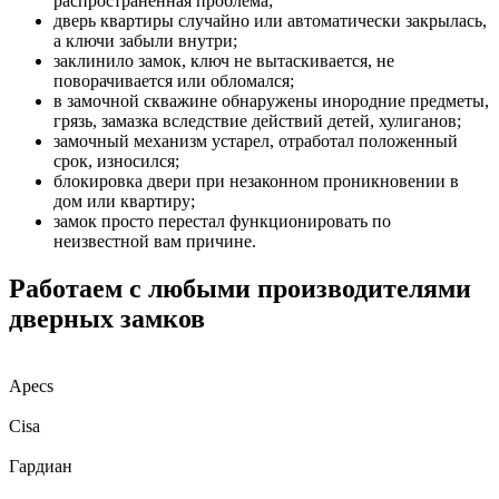
распространенная проблема;
дверь квартиры случайно или автоматически закрылась,
а ключи забыли внутри;
заклинило замок, ключ не вытаскивается, не
поворачивается или обломался;
в замочной скважине обнаружены инородние предметы,
грязь, замазка вследствие действий детей, хулиганов;
замочный механизм устарел, отработал положенный
срок, износился;
блокировка двери при незаконном проникновении в
дом или квартиру;
замок просто перестал функционировать по
неизвестной вам причине.
Работаем с любыми производителями
дверных замков
Apecs
Cisa
Гардиан