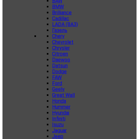
BAW
BMW
Brilliance
Cadillac
LADA (ВАЗ)
Газель
Chery
Chevrolet
Chrysler
Citroen
Daewoo
Datsun
Dodge
FAW
Ford
Geely
Great Wall
Honda
Hummer
Hyundai
Infiniti
Isuzu
Jaguar
Jeep