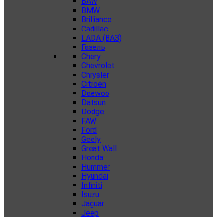
BAW
BMW
Brilliance
Cadillac
LADA (ВАЗ)
Газель
Chery
Chevrolet
Chrysler
Citroen
Daewoo
Datsun
Dodge
FAW
Ford
Geely
Great Wall
Honda
Hummer
Hyundai
Infiniti
Isuzu
Jaguar
Jeep