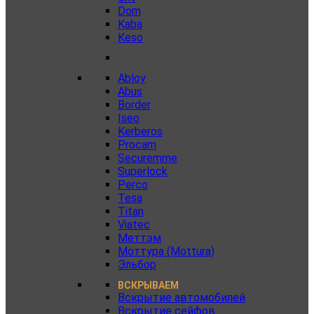
Dom
Kaba
Keso
Abloy
Abus
Border
Iseo
Kerberos
Procam
Securemme
Superlock
Perco
Tesa
Titan
Viatec
Меттэм
Моттура (Mottura)
Эльбор
ВСКРЫВАЕМ
Вскрытие автомобилей
Вскрытие сейфов