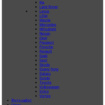
Kia
Land Rover
Lexus
Lifan
Mazda
Mercedes
Mitsubishi
Nissan
Opel
Peugeot
Porsche
Renault
Saab
Seat
Skoda
Ssang Yong
Subaru
Suzuki
Toyota
Volkswagen
Volvo
Vortex
Фото работ
Цены