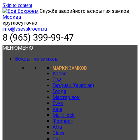
Skip to content
Служба аварийного вскрытия замков
Москва
круглосуточно
info@vsevskroem.ru
8 (965) 399-99-47
МЕНЮ
МЕНЮ
Вскрытие замков
МАРКИ ЗАМКОВ
Apecs
Cisa
Гардиан (Guardian)
Герда
Мастер лок
Evva
Kale
Mul t lock
Форпост
Atra
Class
Crit