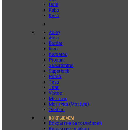
Dom
Kaba
Keso
Abloy
Abus
Border
Iseo
Kerberos
Procam
Securemme
Superlock
Perco
Tesa
Titan
Viatec
Меттэм
Моттура (Mottura)
Эльбор
ВСКРЫВАЕМ
Вскрытие автомобилей
Вскрытие сейфов