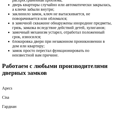
распространенная проблема;
дверь квартиры случайно или автоматически закрылась,
а ключи забыли внутри;
заклинило замок, ключ не вытаскивается, не
поворачивается или обломался;
в замочной скважине обнаружены инородние предметы,
грязь, замазка вследствие действий детей, хулиганов;
замочный механизм устарел, отработал положенный
срок, износился;
блокировка двери при незаконном проникновении в
дом или квартиру;
замок просто перестал функционировать по
неизвестной вам причине.
Работаем с любыми производителями
дверных замков
Apecs
Cisa
Гардиан