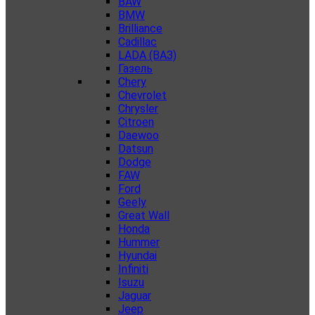
BAW
BMW
Brilliance
Cadillac
LADA (ВАЗ)
Газель
Chery
Chevrolet
Chrysler
Citroen
Daewoo
Datsun
Dodge
FAW
Ford
Geely
Great Wall
Honda
Hummer
Hyundai
Infiniti
Isuzu
Jaguar
Jeep