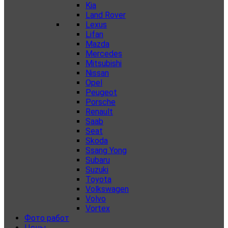
Kia
Land Rover
Lexus
Lifan
Mazda
Mercedes
Mitsubishi
Nissan
Opel
Peugeot
Porsche
Renault
Saab
Seat
Skoda
Ssang Yong
Subaru
Suzuki
Toyota
Volkswagen
Volvo
Vortex
Фото работ
Цены