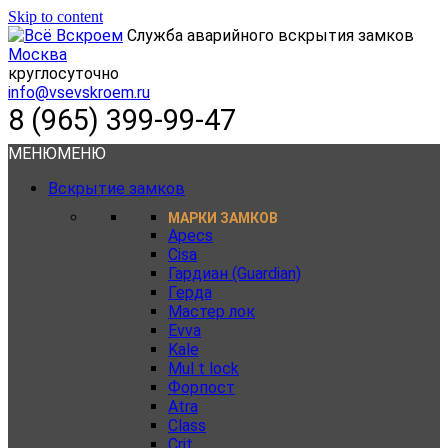
Skip to content
Служба аварийного вскрытия замков
Москва
круглосуточно
info@vsevskroem.ru
8 (965) 399-99-47
МЕНЮ
МЕНЮ
Вскрытие замков
МАРКИ ЗАМКОВ
Apecs
Cisa
Гардиан (Guardian)
Герда
Мастер лок
Evva
Kale
Mul t lock
Форпост
Atra
Class
Crit