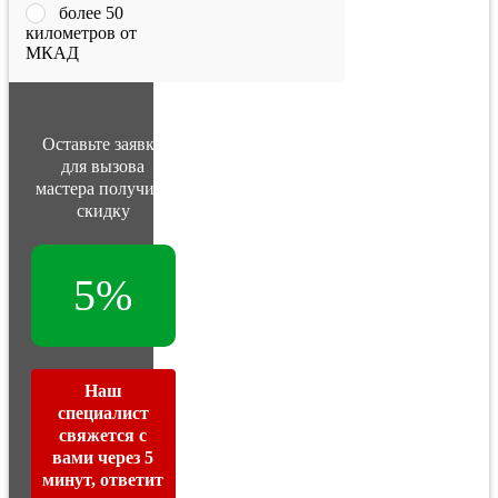
более 50
километров от
МКАД
Оставьте заявку
для вызова
мастера получите
скидку
5%
Наш
специалист
свяжется с
вами через 5
минут, ответит