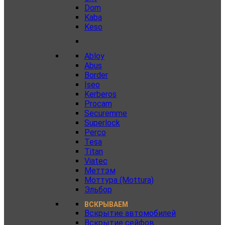
Dom
Kaba
Keso
Abloy
Abus
Border
Iseo
Kerberos
Procam
Securemme
Superlock
Perco
Tesa
Titan
Viatec
Меттэм
Моттура (Mottura)
Эльбор
ВСКРЫВАЕМ
Вскрытие автомобилей
Вскрытие сейфов