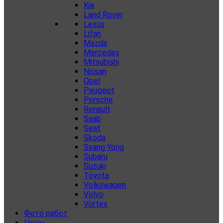
Kia
Land Rover
Lexus
Lifan
Mazda
Mercedes
Mitsubishi
Nissan
Opel
Peugeot
Porsche
Renault
Saab
Seat
Skoda
Ssang Yong
Subaru
Suzuki
Toyota
Volkswagen
Volvo
Vortex
Фото работ
Цены