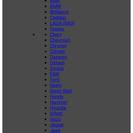
BAW
BMW
Brilliance
Cadillac
LADA (ВАЗ)
Газель
Chery
Chevrolet
Chrysler
Citroen
Daewoo
Datsun
Dodge
FAW
Ford
Geely
Great Wall
Honda
Hummer
Hyundai
Infiniti
Isuzu
Jaguar
Jeep