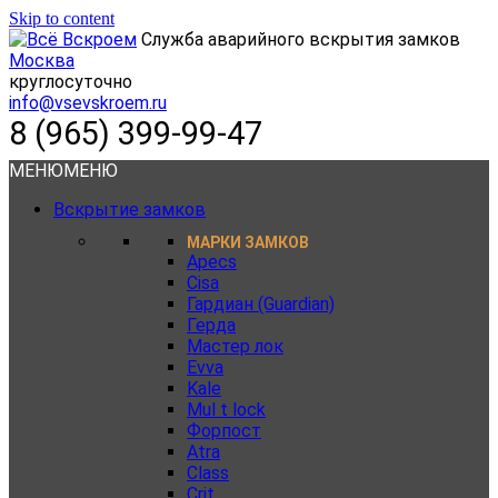
Skip to content
Служба аварийного вскрытия замков
Москва
круглосуточно
info@vsevskroem.ru
8 (965) 399-99-47
МЕНЮ
МЕНЮ
Вскрытие замков
МАРКИ ЗАМКОВ
Apecs
Cisa
Гардиан (Guardian)
Герда
Мастер лок
Evva
Kale
Mul t lock
Форпост
Atra
Class
Crit