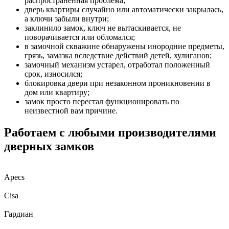
распространенная проблема;
дверь квартиры случайно или автоматически закрылась,
а ключи забыли внутри;
заклинило замок, ключ не вытаскивается, не
поворачивается или обломался;
в замочной скважине обнаружены инородние предметы,
грязь, замазка вследствие действий детей, хулиганов;
замочный механизм устарел, отработал положенный
срок, износился;
блокировка двери при незаконном проникновении в
дом или квартиру;
замок просто перестал функционировать по
неизвестной вам причине.
Работаем с любыми производителями
дверных замков
Apecs
Cisa
Гардиан